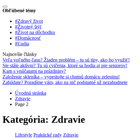
Obľúbené témy
#Zdravý život
#Životný štýl
#Život na dôchodku
#Domácnosť
#Ľudia
Najnovšie články
Veľa voľného času? Žiaden problém – tu sú tipy, ako ho využiť!
Ste stále aktívni? Tu sú cvičenia, ktoré sa hodia aj pre seniorov!
Kam s vnúčatami na prázdniny?
Založenie skleníka – vypestujte si chutnú domácu zeleninu!
Zabúdate? Poradíme vám, ako na nič podstatné už nezabudnete
Úvodná stránka
Zdravie
Page 2
Kategória:
Zdravie
Lifestyle
Praktické rady
Zdravie