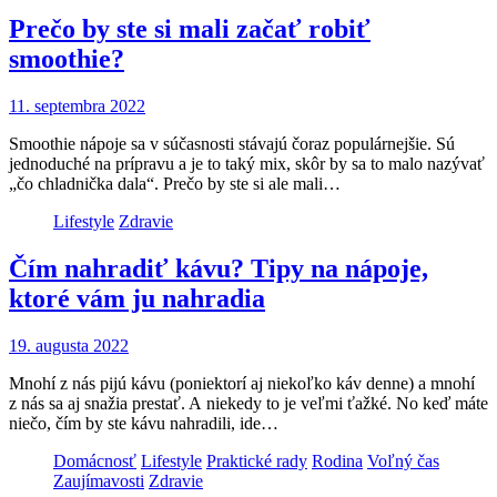
Prečo by ste si mali začať robiť
smoothie?
11. septembra 2022
Smoothie nápoje sa v súčasnosti stávajú čoraz populárnejšie. Sú
jednoduché na prípravu a je to taký mix, skôr by sa to malo nazývať
„čo chladnička dala“. Prečo by ste si ale mali…
Lifestyle
Zdravie
Čím nahradiť kávu? Tipy na nápoje,
ktoré vám ju nahradia
19. augusta 2022
Mnohí z nás pijú kávu (poniektorí aj niekoľko káv denne) a mnohí
z nás sa aj snažia prestať. A niekedy to je veľmi ťažké. No keď máte
niečo, čím by ste kávu nahradili, ide…
Domácnosť
Lifestyle
Praktické rady
Rodina
Voľný čas
Zaujímavosti
Zdravie