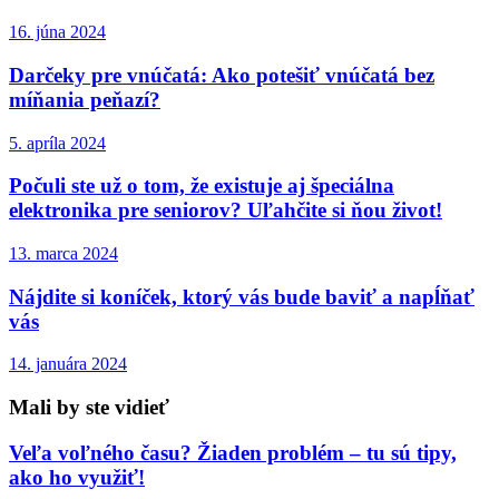
16. júna 2024
Darčeky pre vnúčatá: Ako potešiť vnúčatá bez
míňania peňazí?
5. apríla 2024
Počuli ste už o tom, že existuje aj špeciálna
elektronika pre seniorov? Uľahčite si ňou život!
13. marca 2024
Nájdite si koníček, ktorý vás bude baviť a napĺňať
vás
14. januára 2024
Mali by ste vidieť
Veľa voľného času? Žiaden problém – tu sú tipy,
ako ho využiť!