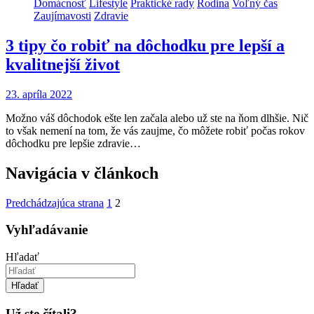
Domácnosť
Lifestyle
Praktické rady
Rodina
Voľný čas
Zaujímavosti
Zdravie
3 tipy čo robiť na dôchodku pre lepší a
kvalitnejší život
23. apríla 2022
Možno váš dôchodok ešte len začala alebo už ste na ňom dlhšie. Nič
to však nemení na tom, že vás zaujme, čo môžete robiť počas rokov
dôchodku pre lepšie zdravie…
Navigácia v článkoch
Predchádzajúca strana
1
2
Vyhľadávanie
Hľadať
Hľadať
Už ste čítali?