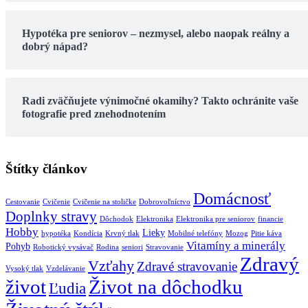
Hypotéka pre seniorov – nezmysel, alebo naopak reálny a
dobrý nápad?
Radi zväčňujete výnimočné okamihy? Takto ochránite vaše
fotografie pred znehodnotením
Štítky článkov
Domácnosť
Cestovanie
Cvičenie
Cvičenie na stoličke
Dobrovoľníctvo
Doplnky stravy
Dôchodok
Elektronika
Elektronika pre seniorov
financie
Hobby
Lieky
hypotéka
Kondícia
Krvný tlak
Mobilné telefóny
Mozog
Pitie káva
Vitamíny a minerály
Pohyb
Robotický vysávač
Rodina
seniori
Stravovanie
Zdravý
Vzťahy
Zdravé stravovanie
Vysoký tlak
Vzdelávanie
život
Život na dôchodku
Ľudia