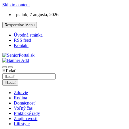
Skip to content
piatok, 7 augusta, 2026
Responsive Menu
Úvodná stránka
RSS feed
Kontakt
Lifestyle magazín pre seniorov
SeniorPortal.sk
Hľadať
Hľadať
Zdravie
Rodina
Domácnosť
Voľný čas
Praktické rady
Zaujímavosti
Lifestyle