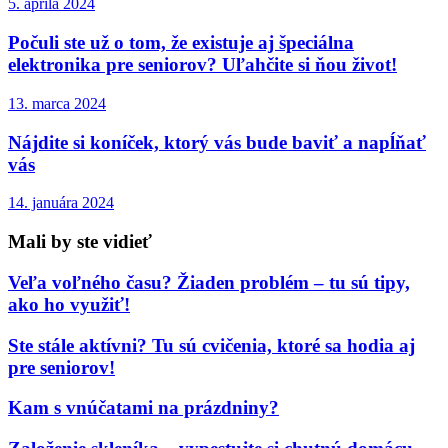
5. apríla 2024
Počuli ste už o tom, že existuje aj špeciálna
elektronika pre seniorov? Uľahčite si ňou život!
13. marca 2024
Nájdite si koníček, ktorý vás bude baviť a napĺňať
vás
14. januára 2024
Mali by ste vidieť
Veľa voľného času? Žiaden problém – tu sú tipy,
ako ho využiť!
Ste stále aktívni? Tu sú cvičenia, ktoré sa hodia aj
pre seniorov!
Kam s vnúčatami na prázdniny?