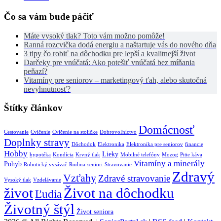
Čo sa vám bude páčiť
Máte vysoký tlak? Toto vám možno pomôže!
Ranná rozcvička dodá energiu a naštartuje vás do nového dňa
3 tipy čo robiť na dôchodku pre lepší a kvalitnejší život
Darčeky pre vnúčatá: Ako potešiť vnúčatá bez míňania
peňazí?
Vitamíny pre seniorov – marketingový ťah, alebo skutočná
nevyhnutnosť?
Štítky článkov
Domácnosť
Cestovanie
Cvičenie
Cvičenie na stoličke
Dobrovoľníctvo
Doplnky stravy
Dôchodok
Elektronika
Elektronika pre seniorov
financie
Hobby
Lieky
hypotéka
Kondícia
Krvný tlak
Mobilné telefóny
Mozog
Pitie káva
Vitamíny a minerály
Pohyb
Robotický vysávač
Rodina
seniori
Stravovanie
Zdravý
Vzťahy
Zdravé stravovanie
Vysoký tlak
Vzdelávanie
život
Život na dôchodku
Ľudia
Životný štýl
Život seniora