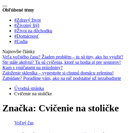
Obľúbené témy
#Zdravý život
#Životný štýl
#Život na dôchodku
#Domácnosť
#Ľudia
Najnovšie články
Veľa voľného času? Žiaden problém – tu sú tipy, ako ho využiť!
Ste stále aktívni? Tu sú cvičenia, ktoré sa hodia aj pre seniorov!
Kam s vnúčatami na prázdniny?
Založenie skleníka – vypestujte si chutnú domácu zeleninu!
Zabúdate? Poradíme vám, ako na nič podstatné už nezabudnete
Úvodná stránka
Cvičenie na stoličke
Značka:
Cvičenie na stoličke
Voľný čas