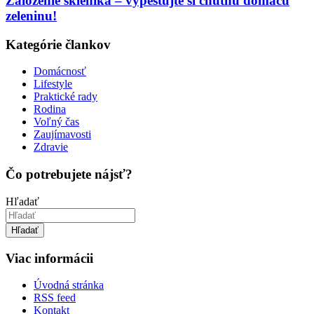
Založenie skleníka – vypestujte si chutnú domácu
zeleninu!
Kategórie člankov
Domácnosť
Lifestyle
Praktické rady
Rodina
Voľný čas
Zaujímavosti
Zdravie
Čo potrebujete nájsť?
Hľadať
Hľadať
Viac informácii
Úvodná stránka
RSS feed
Kontakt