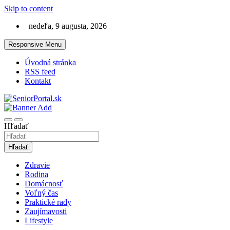
Skip to content
nedeľa, 9 augusta, 2026
Responsive Menu
Úvodná stránka
RSS feed
Kontakt
Lifestyle magazín pre seniorov
SeniorPortal.sk
Hľadať
Hľadať
Zdravie
Rodina
Domácnosť
Voľný čas
Praktické rady
Zaujímavosti
Lifestyle