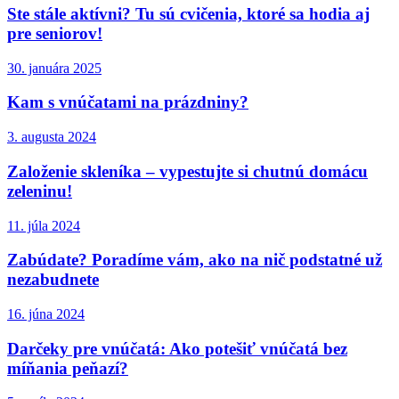
Ste stále aktívni? Tu sú cvičenia, ktoré sa hodia aj
pre seniorov!
30. januára 2025
Kam s vnúčatami na prázdniny?
3. augusta 2024
Založenie skleníka – vypestujte si chutnú domácu
zeleninu!
11. júla 2024
Zabúdate? Poradíme vám, ako na nič podstatné už
nezabudnete
16. júna 2024
Darčeky pre vnúčatá: Ako potešiť vnúčatá bez
míňania peňazí?