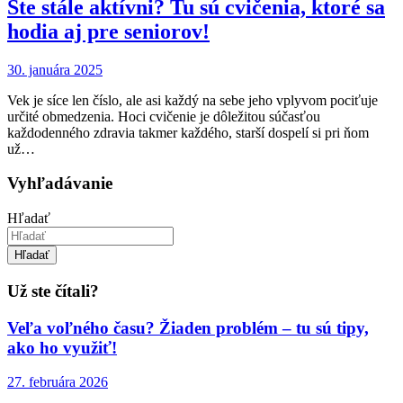
Ste stále aktívni? Tu sú cvičenia, ktoré sa
hodia aj pre seniorov!
30. januára 2025
Vek je síce len číslo, ale asi každý na sebe jeho vplyvom pociťuje
určité obmedzenia. Hoci cvičenie je dôležitou súčasťou
každodenného zdravia takmer každého, starší dospelí si pri ňom
už…
Vyhľadávanie
Hľadať
Hľadať
Už ste čítali?
Veľa voľného času? Žiaden problém – tu sú tipy,
ako ho využiť!
27. februára 2026