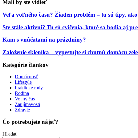
Mali by ste vidieť
Veľa voľného času? Žiaden problém – tu sú tipy, ako
Ste stále aktívni? Tu sú cvičenia, ktoré sa hodia aj pr
Kam s vnúčatami na prázdniny?
Založenie skleníka – vypestujte si chutnú domácu zel
Kategórie člankov
Domácnosť
Lifestyle
Praktické rady
Rodina
Voľný čas
Zaujímavosti
Zdravie
Čo potrebujete nájsť?
Hľadať