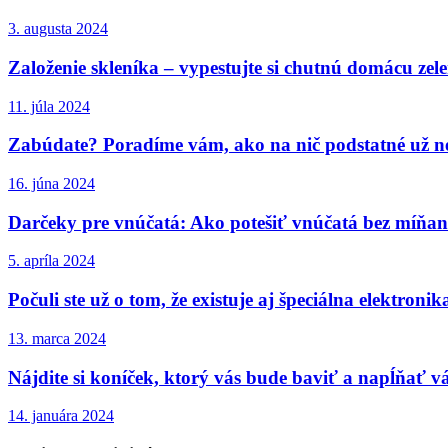
3. augusta 2024
Založenie skleníka – vypestujte si chutnú domácu zel
11. júla 2024
Zabúdate? Poradíme vám, ako na nič podstatné už n
16. júna 2024
Darčeky pre vnúčatá: Ako potešiť vnúčatá bez míňan
5. apríla 2024
Počuli ste už o tom, že existuje aj špeciálna elektroni
13. marca 2024
Nájdite si koníček, ktorý vás bude baviť a napĺňať v
14. januára 2024