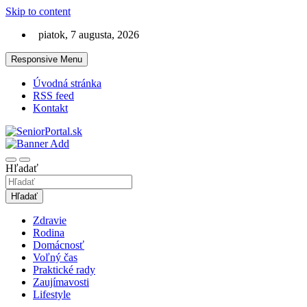
Skip to content
piatok, 7 augusta, 2026
Responsive Menu
Úvodná stránka
RSS feed
Kontakt
Lifestyle magazín pre seniorov
SeniorPortal.sk
Hľadať
Hľadať
Zdravie
Rodina
Domácnosť
Voľný čas
Praktické rady
Zaujímavosti
Lifestyle