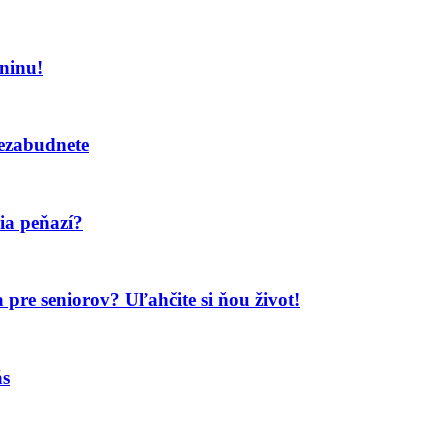
eninu!
ezabudnete
ia peňazí?
ka pre seniorov? Uľahčite si ňou život!
ás