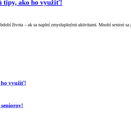
 tipy, ako ho využiť!
dobí života – ak sa naplní zmysluplnými aktivitami. Mnohí seniori 
 ho využiť!
e seniorov!