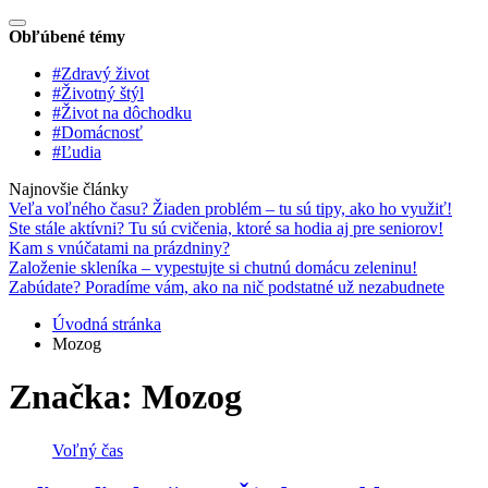
Obľúbené témy
#Zdravý život
#Životný štýl
#Život na dôchodku
#Domácnosť
#Ľudia
Najnovšie články
Veľa voľného času? Žiaden problém – tu sú tipy, ako ho využiť!
Ste stále aktívni? Tu sú cvičenia, ktoré sa hodia aj pre seniorov!
Kam s vnúčatami na prázdniny?
Založenie skleníka – vypestujte si chutnú domácu zeleninu!
Zabúdate? Poradíme vám, ako na nič podstatné už nezabudnete
Úvodná stránka
Mozog
Značka:
Mozog
Voľný čas