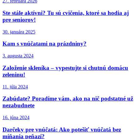
27. februára 2026
Ste stále aktívni? Tu sú cvičenia, ktoré sa hodia aj
pre seniorov!
30. januára 2025
Kam s vnúčatami na prázdniny?
3. augusta 2024
Založenie skleníka – vypestujte si chutnú domácu
zeleninu!
11. júla 2024
Zabúdate? Poradíme vám, ako na nič podstatné už
nezabudnete
16. júna 2024
Darčeky pre vnúčatá: Ako potešiť vnúčatá bez
míňania peňazí?