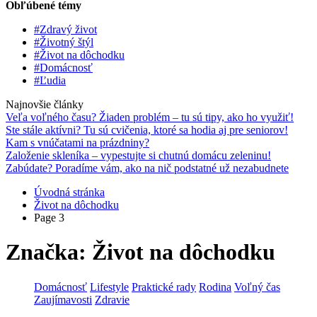
Obľúbené témy
#Zdravý život
#Životný štýl
#Život na dôchodku
#Domácnosť
#Ľudia
Najnovšie články
Veľa voľného času? Žiaden problém – tu sú tipy, ako ho využiť!
Ste stále aktívni? Tu sú cvičenia, ktoré sa hodia aj pre seniorov!
Kam s vnúčatami na prázdniny?
Založenie skleníka – vypestujte si chutnú domácu zeleninu!
Zabúdate? Poradíme vám, ako na nič podstatné už nezabudnete
Úvodná stránka
Život na dôchodku
Page 3
Značka:
Život na dôchodku
Domácnosť
Lifestyle
Praktické rady
Rodina
Voľný čas
Zaujímavosti
Zdravie