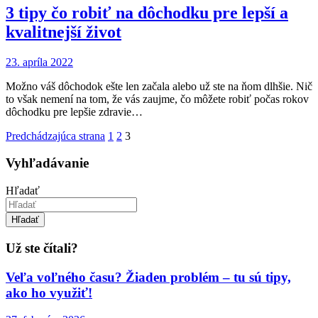
3 tipy čo robiť na dôchodku pre lepší a
kvalitnejší život
23. apríla 2022
Možno váš dôchodok ešte len začala alebo už ste na ňom dlhšie. Nič
to však nemení na tom, že vás zaujme, čo môžete robiť počas rokov
dôchodku pre lepšie zdravie…
Navigácia
Predchádzajúca strana
1
2
3
v
Vyhľadávanie
článkoch
Hľadať
Hľadať
Už ste čítali?
Veľa voľného času? Žiaden problém – tu sú tipy,
ako ho využiť!