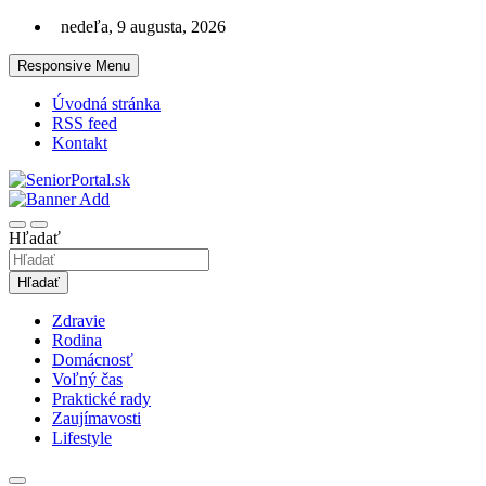
Skip
nedeľa, 9 augusta, 2026
to
content
Responsive Menu
Úvodná stránka
RSS feed
Kontakt
Lifestyle magazín pre seniorov
SeniorPortal.sk
Hľadať
Hľadať
Zdravie
Rodina
Domácnosť
Voľný čas
Praktické rady
Zaujímavosti
Lifestyle