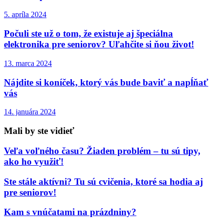
5. apríla 2024
Počuli ste už o tom, že existuje aj špeciálna
elektronika pre seniorov? Uľahčite si ňou život!
13. marca 2024
Nájdite si koníček, ktorý vás bude baviť a napĺňať
vás
14. januára 2024
Mali by ste vidieť
Veľa voľného času? Žiaden problém – tu sú tipy,
ako ho využiť!
Ste stále aktívni? Tu sú cvičenia, ktoré sa hodia aj
pre seniorov!
Kam s vnúčatami na prázdniny?