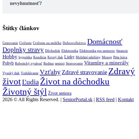
nevyhnutnosť?
Štítky článkov
Domácnosť
Cestovanie
Cvičenie
Cvičenie na stoličke
Dobrovoľníctvo
Doplnky stravy
Dôchodok
Elektronika
Elektronika pre seniorov
financie
Hobby
Lieky
hypotéka
Kondícia
Krvný tlak
Mobilné telefóny
Mozog
Pitie káva
Vitamíny a minerály
Pohyb
Robotický vysávač
Rodina
seniori
Stravovanie
Zdravý
Vzťahy
Zdravé stravovanie
Vysoký tlak
Vzdelávanie
život
Život na dôchodku
Ľudia
Životný štýl
Život seniora
2026 © All Rights Reserved. |
SeniorPortal.sk
|
RSS feed
|
Kontakt